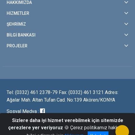
HAKKIMIZDA
HİZMETLER
ŞEHRİMİZ
BİLGİ BANKASI
PROJELER
Tel: (0332) 461 2378-79 Fax: (0332) 461 3121 Adres:
Ağalar Mah. Altan Tufan Cad. No:139 Akören/KONYA
Sosyal Medya :
Sizlere daha iyi hizmet verebilmek için sitemizde
çerezlere yer veriyoruz
🍪 Çerez politikamız hakkında
© 2022-Akören Belediye Başkanlığı